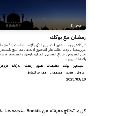
Rawan
رمضان مع بوكك
"بوكك: وجهة المبدعين للتسويق الذكي والإعلانات المبتكرة!" مع حل
شهر رمضان، يزداد الطلب على المحتوى الإبداعي، مما يتيح للمبدعين
مثل المصورين، صناع المحتوى، الميكرو بلوجرز، والمصممين فرصة
رائعة لتسويق ...
المبدعين
بوكك
تخفيضات
تصوير
رمضان
شركات
عروض
عروض رمضان
مصممين
مميزات التطبيق
10‏/03‏/2025
كل ما تحتاج معرفته عن
Bookik
ستجده هنا بشك